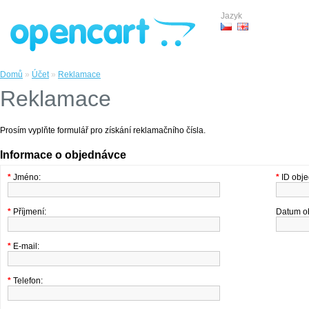
Jazyk
Domů
»
Účet
»
Reklamace
Reklamace
Prosím vyplňte formulář pro získání reklamačního čísla.
Informace o objednávce
*
Jméno:
*
ID obje
*
Příjmení:
Datum o
*
E-mail:
*
Telefon: